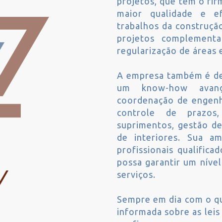
projetos, que tem o fir
maior qualidade e ef
trabalhos da construçã
projetos complementa
regularização de áreas e
A empresa também é d
um know-how avanç
coordenação de engenha
controle de prazos
suprimentos, gestão de
de interiores. Sua a
profissionais qualific
possa garantir um níve
serviços.
Sempre em dia com o q
informada sobre as leis